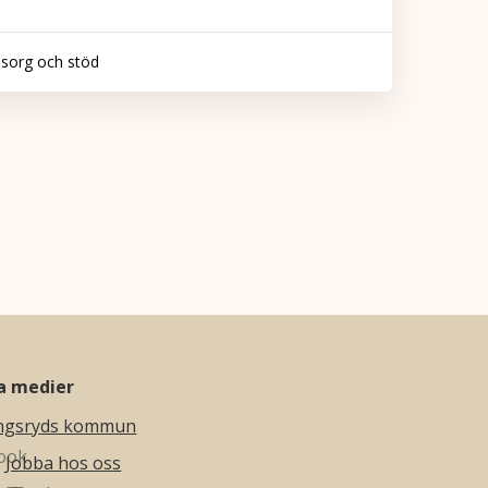
sorg och stöd
la medier
ngsryds kommun
Jobba hos oss