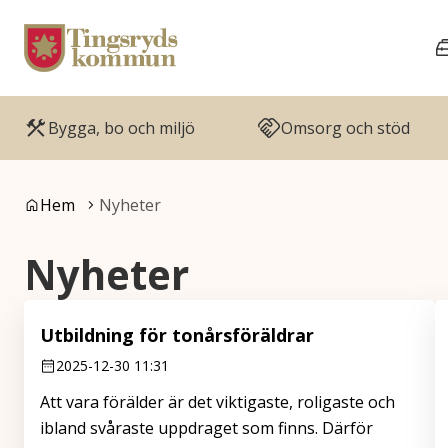
Gå till innehåll
Gå till huvudmeny
Bygga, bo och miljö
Omsorg och stöd
Du är här:
Hem
Nyheter
Nyheter
Utbildning för tonårsföräldrar
2025-12-30 11:31
Att vara förälder är det viktigaste, roligaste och
ibland svåraste uppdraget som finns. Därför