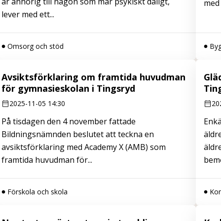
är anhörig till någon som mår psykiskt dåligt,
med 
lever med ett...
Omsorg och stöd
Byg
Avsiktsförklaring om framtida huvudman
Glä
för gymnasieskolan i Tingsryd
Tin
2025-11-05 14:30
20
På tisdagen den 4 november fattade
Enkä
Bildningsnämnden beslutet att teckna en
äldr
avsiktsförklaring med Academy X (AMB) som
äldr
framtida huvudman för...
bemö
Förskola och skola
Kom