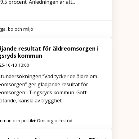
9,5 procent. Anledningen är att...
ga, bo och miljö
djande resultat för äldreomsorgen i
gsryds kommun
25-10-13 13:00
tundersökningen ”Vad tycker de äldre om
eomsorgen” ger glädjande resultat för
eomsorgen i Tingsryds kommun. Gott
tande, känsla av trygghet...
mun och politik
Omsorg och stöd