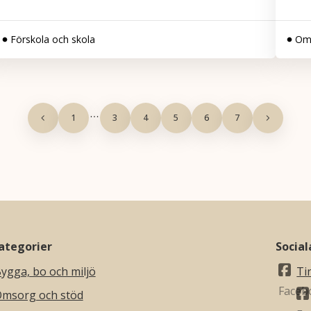
Förskola och skola
Om
1
3
4
5
6
7
ategorier
Socia
ygga, bo och miljö
Ti
msorg och stöd