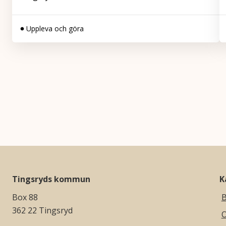
Uppleva och göra
Tingsryds kommun
K
Box 88
B
362 22 Tingsryd
O