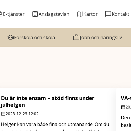
E-tjänster
Anslagstavlan
Kartor
Kontakt
Förskola och skola
Jobb och näringsliv
Du är inte ensam – stöd finns under
VA-
julhelgen
20
2025-12-23 12:02
Den 
Helger kan vara både fina och utmanande. Om du
besl