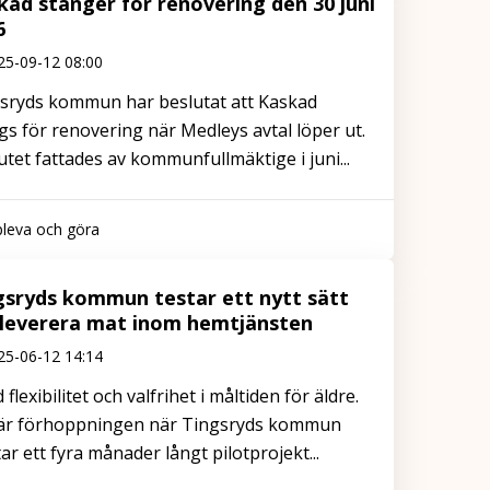
kad stänger för renovering den 30 juni
6
25-09-12 08:00
sryds kommun har beslutat att Kaskad
gs för renovering när Medleys avtal löper ut.
utet fattades av kommunfullmäktige i juni...
leva och göra
gsryds kommun testar ett nytt sätt
 leverera mat inom hemtjänsten
25-06-12 14:14
flexibilitet och valfrihet i måltiden för äldre.
är förhoppningen när Tingsryds kommun
tar ett fyra månader långt pilotprojekt...