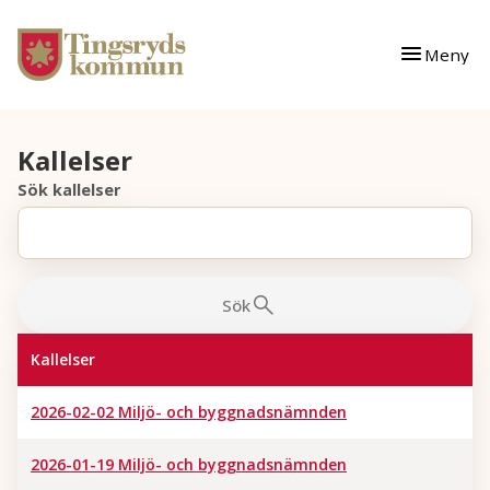
Gå till innehåll
Gå till huvudmeny
Meny
Du är här:
Kallelser
Sök kallelser
Sök
Kallelser
2026-02-02 Miljö- och byggnadsnämnden
2026-01-19 Miljö- och byggnadsnämnden