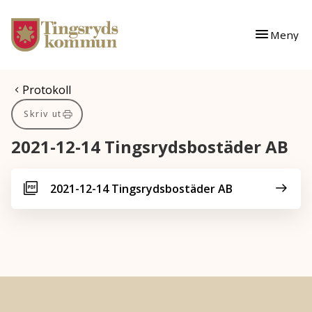
Gå till innehåll
Gå till huvudmeny
Meny
Du är här:
Protokoll
Skriv ut
2021-12-14 Tingsrydsbostäder AB
2021-12-14 Tingsrydsbostäder AB