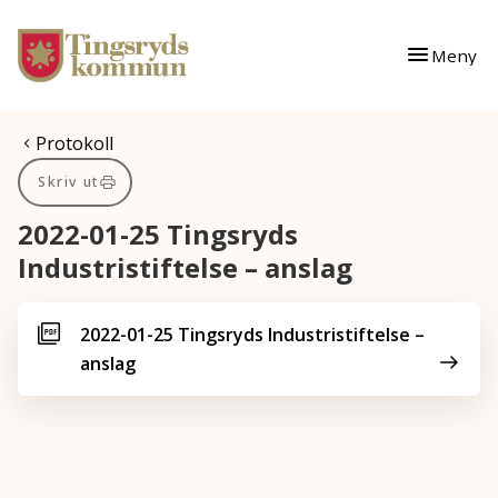
Gå till innehåll
Gå till huvudmeny
Meny
Du är här:
Protokoll
Skriv ut
2022-01-25 Tingsryds
Industristiftelse – anslag
2022-01-25 Tingsryds Industristiftelse –
anslag