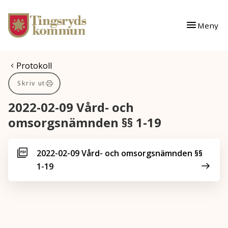
Gå till innehåll
Gå till huvudmeny
Meny
Du är här:
Protokoll
Skriv ut
2022-02-09 Vård- och
omsorgsnämnden §§ 1-19
2022-02-09 Vård- och omsorgsnämnden §§
1-19