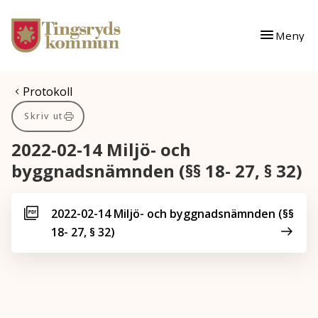
Gå till innehåll
Gå till huvudmeny
Meny
Du är här:
Protokoll
Skriv ut
2022-02-14 Miljö- och
byggnadsnämnden (§§ 18- 27, § 32)
2022-02-14 Miljö- och byggnadsnämnden (§§
18- 27, § 32)