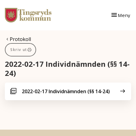
Gå till innehåll
Gå till huvudmeny
Meny
Du är här:
Protokoll
Skriv ut
2022-02-17 Individnämnden (§§ 14-
24)
2022-02-17 Individnämnden (§§ 14-24)