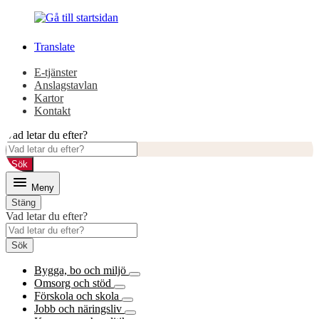
Gå
Gå
till
till
innehåll
huvudmeny
Translate
E-tjänster
Anslagstavlan
Kartor
Kontakt
Vad letar du efter?
Sök
Meny
Stäng
Vad letar du efter?
Sök
Bygga, bo och miljö
Omsorg och stöd
Förskola och skola
Jobb och näringsliv