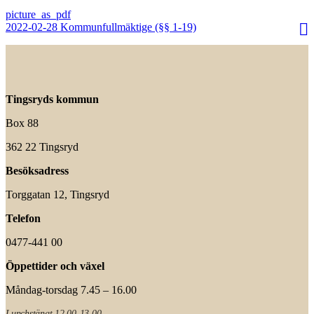
2022-02-28 Kommunfullmäktige (§§ 1-19)
Tingsryds kommun
Box 88
362 22 Tingsryd
Besöksadress
Torggatan 12, Tingsryd
Telefon
0477-441 00
Öppettider och växel
Måndag-torsdag 7.45 – 16.00
Lunchstängt 12.00-13.00