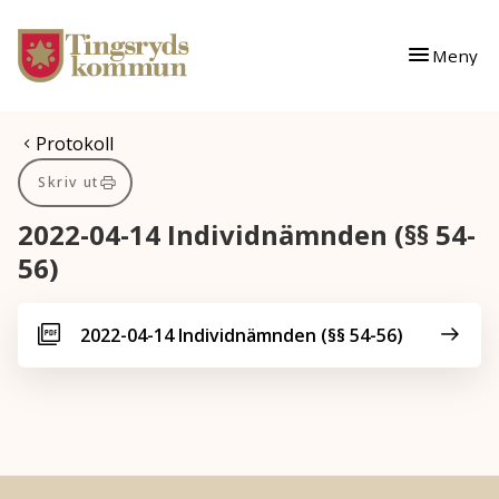
Gå till innehåll
Gå till huvudmeny
Meny
Du är här:
Protokoll
Skriv ut
2022-04-14 Individnämnden (§§ 54-
56)
2022-04-14 Individnämnden (§§ 54-56)