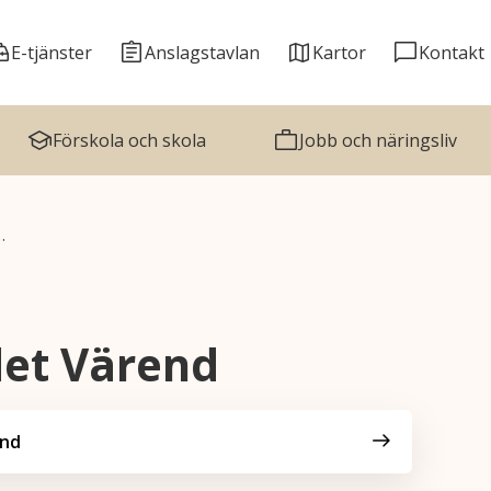
E-tjänster
Anslagstavlan
Kartor
Kontakt
Förskola och skola
Jobb och näringsliv
…
et Värend
end