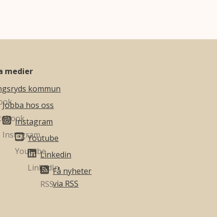
la medier
ngsryds kommun
Jobba hos oss
Instagram
Youtube
Linkedin
Få nyheter
via RSS