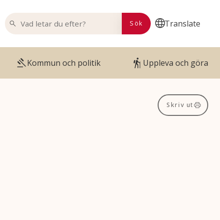
VAD LETAR DU EFTER?
Translate
Sök
Kommun och politik
Uppleva och göra
Skriv ut