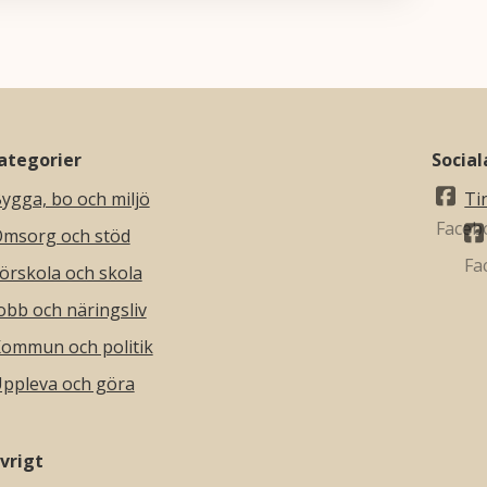
ategorier
Socia
ygga, bo och miljö
Ti
msorg och stöd
örskola och skola
obb och näringsliv
ommun och politik
ppleva och göra
vrigt