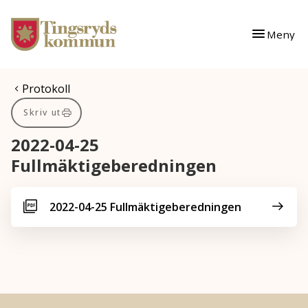
Gå till innehåll
Gå till huvudmeny
Meny
Du är här:
Protokoll
Skriv ut
2022-04-25
Fullmäktigeberedningen
2022-04-25 Fullmäktigeberedningen