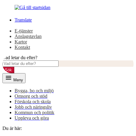
Gå
Gå
till
till
innehåll
huvudmeny
Translate
E-tjänster
Anslagstavlan
Kartor
Kontakt
Vad letar du efter?
Sök
Meny
Bygga, bo och miljö
Omsorg och stöd
Förskola och skola
Jobb och näringsliv
Kommun och politik
Uppleva och göra
Du är här: