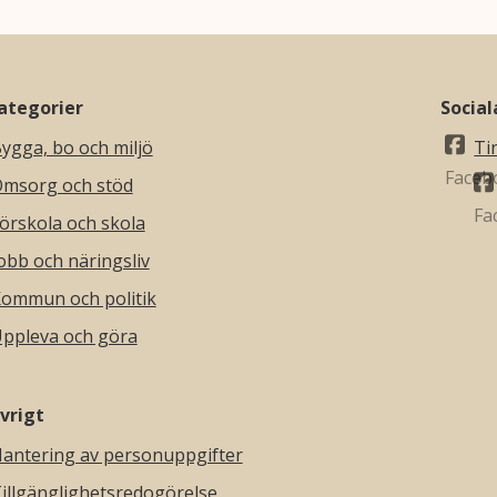
ategorier
Socia
ygga, bo och miljö
Ti
msorg och stöd
örskola och skola
obb och näringsliv
ommun och politik
ppleva och göra
vrigt
antering av personuppgifter
illgänglighetsredogörelse