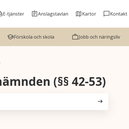
E-tjänster
Anslagstavlan
Kartor
Kontakt
Förskola och skola
Jobb och näringsliv
…
nämnden (§§ 42-53)