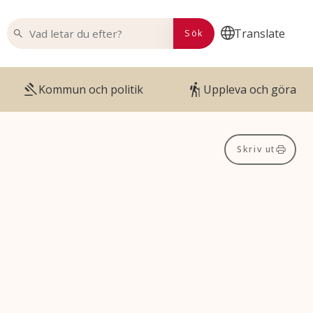
VAD LETAR DU EFTER?
Translate
Sök
Kommun och politik
Uppleva och göra
Skriv ut