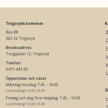
Tingsryds kommun
K
Box 88
B
362 22 Tingsryd
O
Besöksadress
F
Torggatan 12, Tingsryd
J
Telefon
K
0477-441 00
U
Öppettider och växel
Måndag-torsdag 7.45 – 16.00
Ö
Lunchstängt 12.00-13.00
Fredag och dag före helgdag: 7.45 – 15.00
H
Lunchstängt 12.00-13.00
T