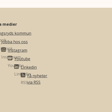
la medier
ngsryds kommun
Jobba hos oss
Instagram
Youtube
Linkedin
Få nyheter
via RSS