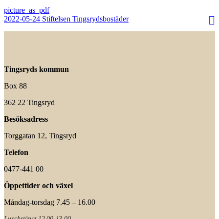
2022-05-24 Stiftelsen Tingsrydsbostäder
Tingsryds kommun
Box 88
362 22 Tingsryd
Besöksadress
Torggatan 12, Tingsryd
Telefon
0477-441 00
Öppettider och växel
Måndag-torsdag 7.45 – 16.00
Lunchstängt 12.00-13.00