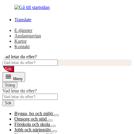
Gå
Gå
till
till
innehåll
huvudmeny
Translate
E-tjänster
Anslagstavlan
Kartor
Kontakt
Vad letar du efter?
Sök
Meny
Stäng
Vad letar du efter?
Sök
Bygga, bo och miljö
Omsorg och stöd
Förskola och skola
Jobb och näringsliv