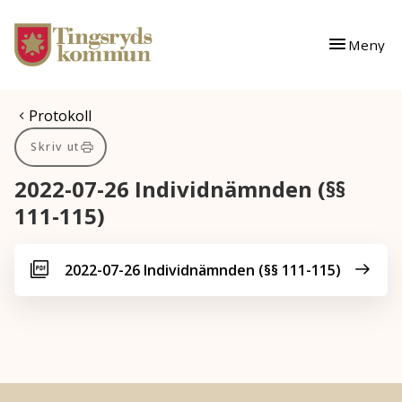
Gå till innehåll
Gå till huvudmeny
Meny
Du är här:
Protokoll
Skriv ut
2022-07-26 Individnämnden (§§
111-115)
2022-07-26 Individnämnden (§§ 111-115)