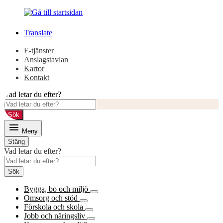
Gå
Gå
till
till
innehåll
huvudmeny
Translate
E-tjänster
Anslagstavlan
Kartor
Kontakt
Vad letar du efter?
Sök
Meny
Stäng
Vad letar du efter?
Sök
Bygga, bo och miljö
Omsorg och stöd
Förskola och skola
Jobb och näringsliv