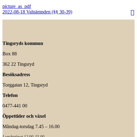
2022-08-18 Valnämnden (§§ 30-39)
Tingsryds kommun
Box 88
362 22 Tingsryd
Besöksadress
Torggatan 12, Tingsryd
Telefon
0477-441 00
Öppettider och växel
Måndag-torsdag 7.45 – 16.00
Lunchstängt 12.00-13.00