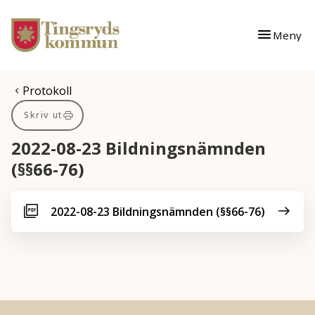
Gå till innehåll
Gå till huvudmeny
Meny
Du är här:
Protokoll
Skriv ut
2022-08-23 Bildningsnämnden
(§§66-76)
2022-08-23 Bildningsnämnden (§§66-76)