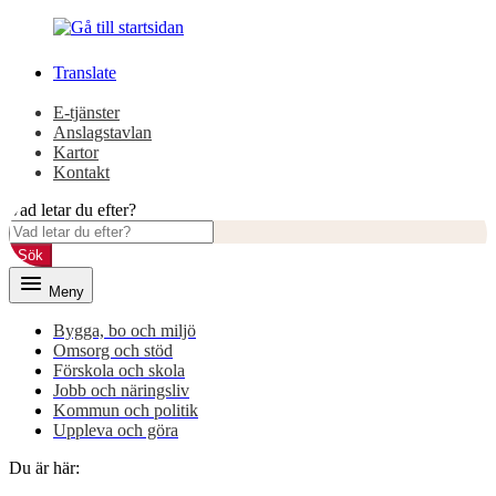
Gå
Gå
till
till
innehåll
huvudmeny
Translate
E-tjänster
Anslagstavlan
Kartor
Kontakt
Vad letar du efter?
Sök
Meny
Bygga, bo och miljö
Omsorg och stöd
Förskola och skola
Jobb och näringsliv
Kommun och politik
Uppleva och göra
Du är här: