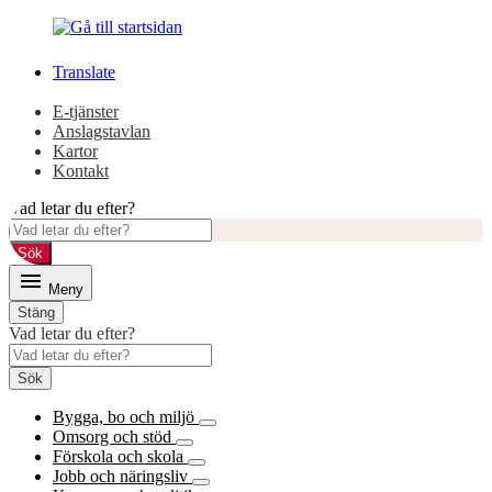
Gå
Gå
till
till
innehåll
huvudmeny
Translate
E-tjänster
Anslagstavlan
Kartor
Kontakt
Vad letar du efter?
Sök
Meny
Stäng
Vad letar du efter?
Sök
Bygga, bo och miljö
Omsorg och stöd
Förskola och skola
Jobb och näringsliv