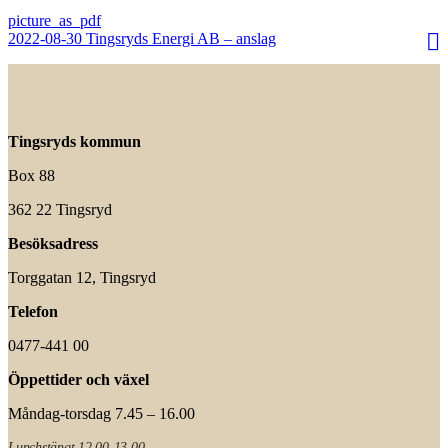
2022-08-30 Tingsryds Energi AB – anslag
Tingsryds kommun
Box 88
362 22 Tingsryd
Besöksadress
Torggatan 12, Tingsryd
Telefon
0477-441 00
Öppettider och växel
Måndag-torsdag 7.45 – 16.00
Lunchstängt 12.00-13.00