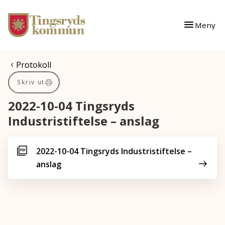
Gå till innehåll
Gå till huvudmeny
Meny
Du är här:
Protokoll
Skriv ut
2022-10-04 Tingsryds
Industristiftelse – anslag
2022-10-04 Tingsryds Industristiftelse –
anslag