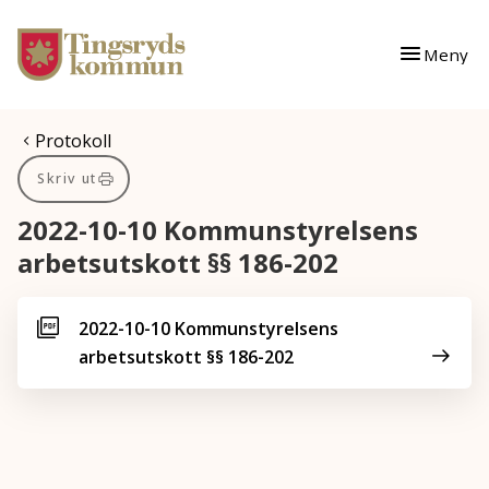
Gå till innehåll
Gå till huvudmeny
Meny
Du är här:
Protokoll
Skriv ut
2022-10-10 Kommunstyrelsens
arbetsutskott §§ 186-202
2022-10-10 Kommunstyrelsens
arbetsutskott §§ 186-202