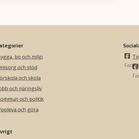
ategorier
Socia
ygga, bo och miljö
Ti
msorg och stöd
örskola och skola
obb och näringsliv
ommun och politik
ppleva och göra
vrigt