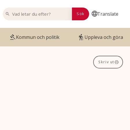
VAD LETAR DU EFTER?
Translate
Sök
Kommun och politik
Uppleva och göra
Skriv ut