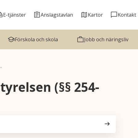
E-tjänster
Anslagstavlan
Kartor
Kontakt
Förskola och skola
Jobb och näringsliv
…
yrelsen (§§ 254-