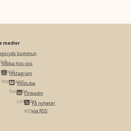
la medier
ngsryds kommun
Jobba hos oss
Instagram
Youtube
Linkedin
Få nyheter
via RSS