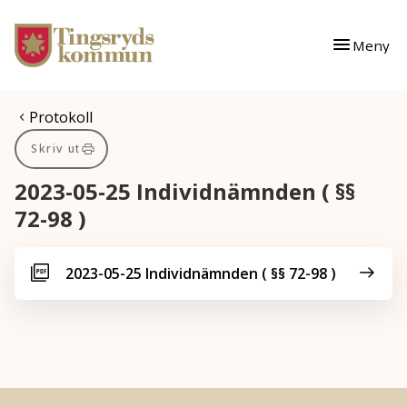
Gå till innehåll
Gå till huvudmeny
Meny
Du är här:
Protokoll
Skriv ut
2023-05-25 Individnämnden ( §§
72-98 )
2023-05-25 Individnämnden ( §§ 72-98 )