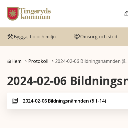
Gå till innehåll
Gå till huvudmeny
Bygga, bo och miljö
Omsorg och stöd
Du är här:
Hem
Protokoll
2024-02-06 Bildningsnämnden (§
2024-02-06 Bildnings
2024-02-06 Bildningsnämnden (§ 1-14)