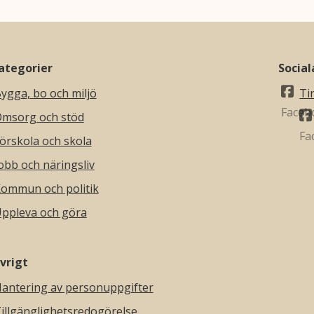
ategorier
Socia
ygga, bo och miljö
Ti
msorg och stöd
örskola och skola
obb och näringsliv
ommun och politik
ppleva och göra
vrigt
antering av personuppgifter
illgänglighetsredogörelse