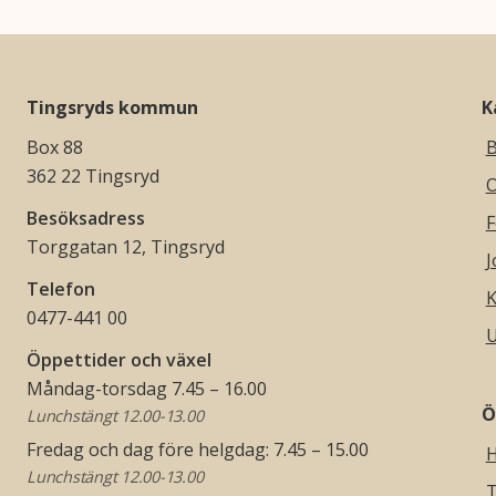
Tingsryds kommun
K
Box 88
B
362 22 Tingsryd
O
Besöksadress
F
Torggatan 12, Tingsryd
J
Telefon
K
0477-441 00
U
Öppettider och växel
Måndag-torsdag 7.45 – 16.00
Ö
Lunchstängt 12.00-13.00
Fredag och dag före helgdag: 7.45 – 15.00
H
Lunchstängt 12.00-13.00
T