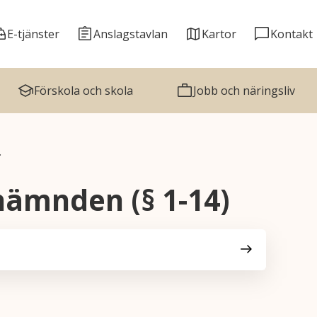
E-tjänster
Anslagstavlan
Kartor
Kontakt
Förskola och skola
Jobb och näringsliv
…
nämnden (§ 1-14)