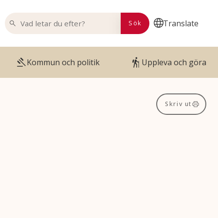
VAD LETAR DU EFTER?
Translate
Sök
Kommun och politik
Uppleva och göra
Skriv ut