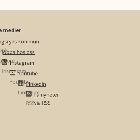
la medier
ngsryds kommun
Jobba hos oss
Instagram
Youtube
Linkedin
Få nyheter
via RSS