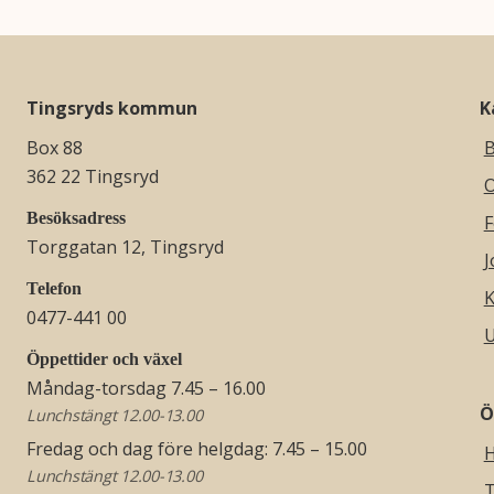
Tingsryds kommun
K
Box 88
B
362 22 Tingsryd
O
Besöksadress
F
Torggatan 12, Tingsryd
J
Telefon
K
0477-441 00
U
Öppettider och växel
Måndag-torsdag 7.45 – 16.00
Ö
Lunchstängt 12.00-13.00
Fredag och dag före helgdag: 7.45 – 15.00
H
Lunchstängt 12.00-13.00
T