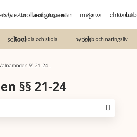
E-tjänster
Anslagstavlan
Kartor
Kontakt
Förskola och skola
Jobb och näringsliv
Valnämnden §§ 21-24…
en §§ 21-24