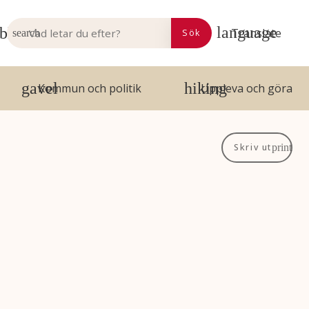
VAD LETAR DU EFTER?
Translate
Sök
Kommun och politik
Uppleva och göra
Skriv ut