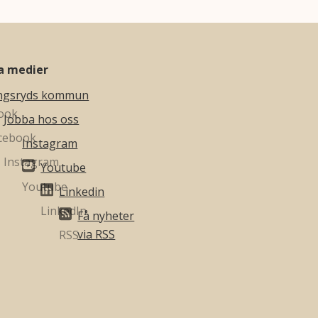
la medier
ngsryds kommun
Jobba hos oss
Instagram
Youtube
Linkedin
Få nyheter
via RSS