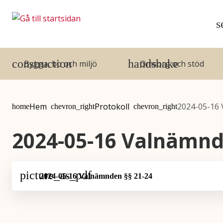
Gå till innehåll
Gå till huvudmeny
Bygga, bo och miljö
Omsorg och stöd
Du är här:
Hem
Protokoll
2024-05-16 
2024-05-16 Valnämnd
2024-05-16 Valnämnden §§ 21-24