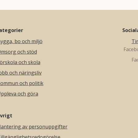
ategorier
Socia
ygga, bo och miljö
Ti
msorg och stöd
örskola och skola
obb och näringsliv
ommun och politik
ppleva och göra
vrigt
antering av personuppgifter
illgänglighetsredogörelse