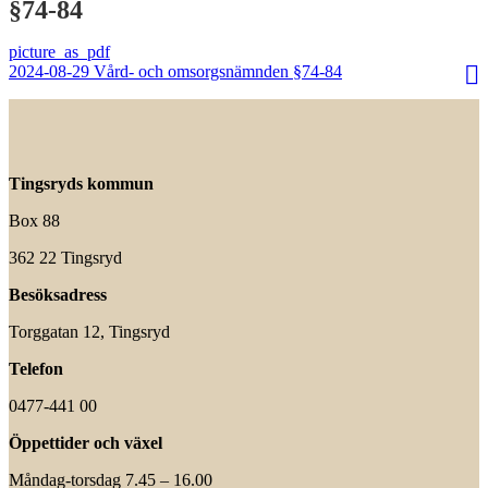
§74-84
2024-08-29 Vård- och omsorgsnämnden §74-84
Tingsryds kommun
Box 88
362 22 Tingsryd
Besöksadress
Torggatan 12, Tingsryd
Telefon
0477-441 00
Öppettider och växel
Måndag-torsdag 7.45 – 16.00