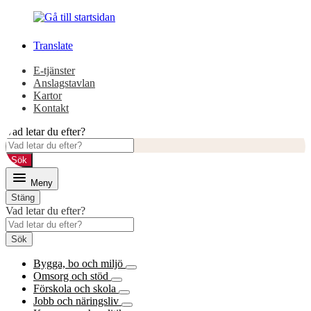
Gå
Gå
till
till
innehåll
huvudmeny
Translate
E-tjänster
Anslagstavlan
Kartor
Kontakt
Vad letar du efter?
Sök
Meny
Stäng
Vad letar du efter?
Sök
Bygga, bo och miljö
Omsorg och stöd
Förskola och skola
Jobb och näringsliv