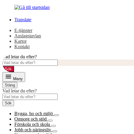
Gå
Gå
till
till
innehåll
huvudmeny
Translate
E-tjänster
Anslagstavlan
Kartor
Kontakt
Vad letar du efter?
Sök
Meny
Stäng
Vad letar du efter?
Sök
Bygga, bo och miljö
Omsorg och stöd
Förskola och skola
Jobb och näringsliv