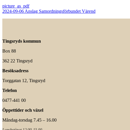
2024-09-06 Anslag Samordningsförbundet Värend
Tingsryds kommun
Box 88
362 22 Tingsryd
Besöksadress
Torggatan 12, Tingsryd
Telefon
0477-441 00
Öppettider och växel
Måndag-torsdag 7.45 – 16.00
Lunchstängt 12.00-13.00