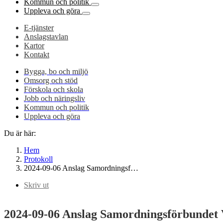
Kommun och politik
Uppleva och göra
E-tjänster
Anslagstavlan
Kartor
Kontakt
Bygga, bo och miljö
Omsorg och stöd
Förskola och skola
Jobb och näringsliv
Kommun och politik
Uppleva och göra
Du är här:
Hem
Protokoll
2024-09-06 Anslag Samordningsf…
Skriv ut
2024-09-06 Anslag Samordningsförbundet