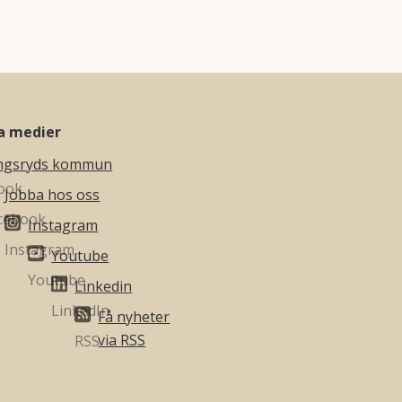
la medier
ngsryds kommun
Jobba hos oss
Instagram
Youtube
Linkedin
Få nyheter
via RSS