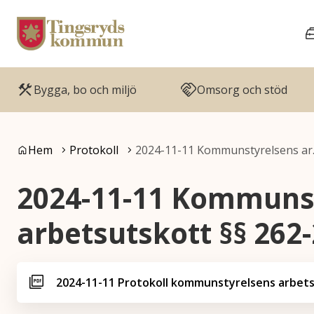
Gå till innehåll
Gå till huvudmeny
Bygga, bo och miljö
Omsorg och stöd
Du är här:
Hem
Protokoll
2024-11-11 Kommunstyrelsens a
2024-11-11 Kommuns
arbetsutskott §§ 262
2024-11-11 Protokoll kommunstyrelsens arbets