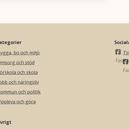
ategorier
Socia
ygga, bo och miljö
Ti
msorg och stöd
örskola och skola
obb och näringsliv
ommun och politik
ppleva och göra
vrigt