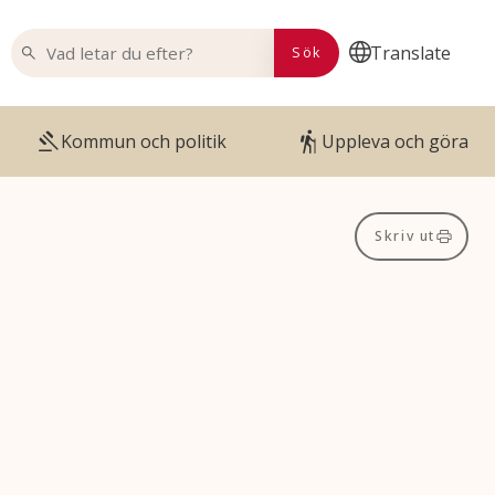
VAD LETAR DU EFTER?
Translate
Sök
Kommun och politik
Uppleva och göra
Skriv ut