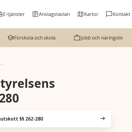
E-tjänster
Anslagstavlan
Kartor
Kontakt
Förskola och skola
Jobb och näringsliv
r…
tyrelsens
-280
utskott §§ 262-280