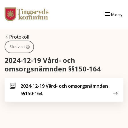
Gå till innehåll
Gå till huvudmeny
Meny
Du är här:
Protokoll
Skriv ut
2024-12-19 Vård- och
omsorgsnämnden §§150-164
2024-12-19 Vård- och omsorgsnämnden
§§150-164