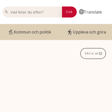
VAD LETAR DU EFTER?
Translate
Sök
Kommun och politik
Uppleva och göra
Skriv ut