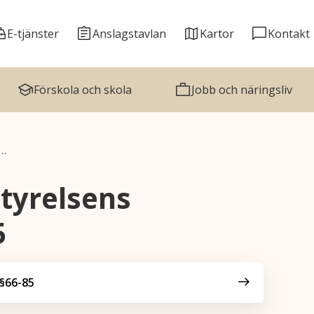
E-tjänster
Anslagstavlan
Kartor
Kontakt
Förskola och skola
Jobb och näringsliv
r…
tyrelsens
5
§66-85