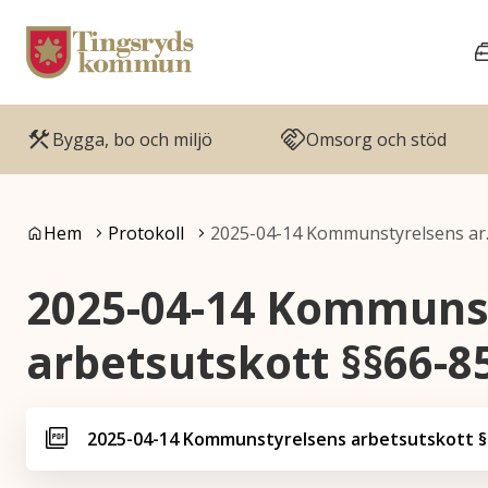
Gå till innehåll
Gå till huvudmeny
Bygga, bo och miljö
Omsorg och stöd
Du är här:
Hem
Protokoll
2025-04-14 Kommunstyrelsens a
2025-04-14 Kommuns
arbetsutskott §§66-8
2025-04-14 Kommunstyrelsens arbetsutskott §