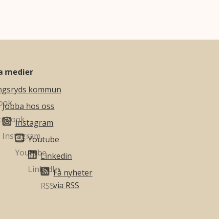
la medier
ngsryds kommun
Jobba hos oss
Instagram
Youtube
Linkedin
Få nyheter
via RSS