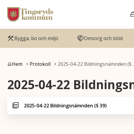
Gå till innehåll
Gå till huvudmeny
Bygga, bo och miljö
Omsorg och stöd
Du är här:
Hem
Protokoll
2025-04-22 Bildningsnämnden (§
2025-04-22 Bildnings
2025-04-22 Bildningsnämnden (§ 39)