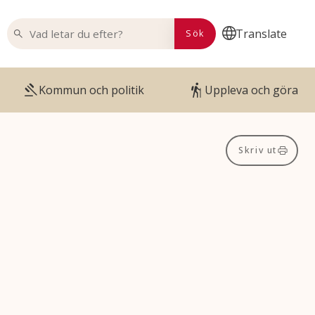
VAD LETAR DU EFTER?
Translate
Sök
Kommun och politik
Uppleva och göra
Skriv ut