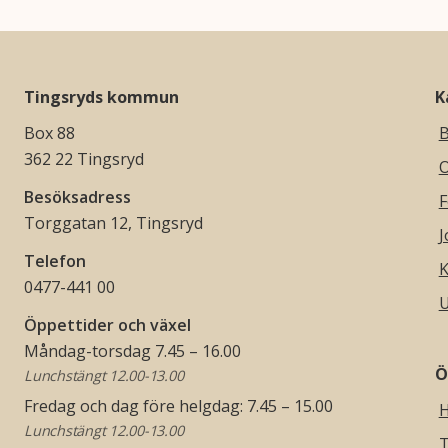
Tingsryds kommun
K
Box 88
B
362 22 Tingsryd
O
Besöksadress
F
Torggatan 12, Tingsryd
J
Telefon
K
0477-441 00
U
Öppettider och växel
Måndag-torsdag 7.45 – 16.00
Ö
Lunchstängt 12.00-13.00
Fredag och dag före helgdag: 7.45 – 15.00
H
Lunchstängt 12.00-13.00
T