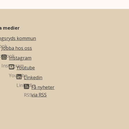
la medier
ngsryds kommun
Jobba hos oss
Instagram
Youtube
Linkedin
Få nyheter
via RSS