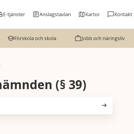
E-tjänster
Anslagstavlan
Kartor
Kontakt
Förskola och skola
Jobb och näringsliv
…
nämnden (§ 39)