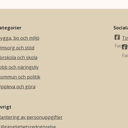
ategorier
Socia
ygga, bo och miljö
Ti
msorg och stöd
örskola och skola
obb och näringsliv
ommun och politik
ppleva och göra
vrigt
antering av personuppgifter
illgänglighetsredogörelse