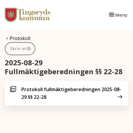
Gå till innehåll
Gå till huvudmeny
Meny
Du är här:
Protokoll
Skriv ut
2025-08-29
Fullmäktigeberedningen §§ 22-28
Protokoll fullmäktigeberedningen 2025-08-
29 §§ 22-28