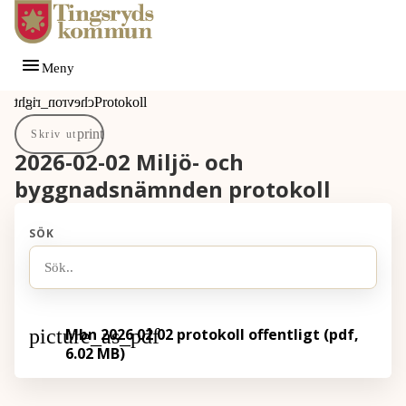
Gå till innehåll
Gå till huvudmeny
Meny
Du är här:
Protokoll
Skriv ut
2026-02-02 Miljö- och
byggnadsnämnden protokoll
SÖK
Mbn 2026 02 02 protokoll offentligt (pdf,
6.02 MB)