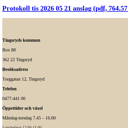
Protokoll tis 2026 05 21 anslag (pdf, 764.5
Tingsryds kommun
Box 88
362 22 Tingsryd
Besöksadress
Torggatan 12, Tingsryd
Telefon
0477-441 00
Öppettider och växel
Måndag-torsdag 7.45 – 16.00
Lunchstängt 12.00-13.00