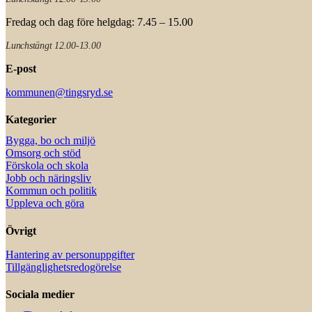
Fredag och dag före helgdag: 7.45 – 15.00
Lunchstängt 12.00-13.00
E-post
kommunen@tingsryd.se
Kategorier
Bygga, bo och miljö
Omsorg och stöd
Förskola och skola
Jobb och näringsliv
Kommun och politik
Uppleva och göra
Övrigt
Hantering av personuppgifter
Tillgänglighetsredogörelse
Sociala medier