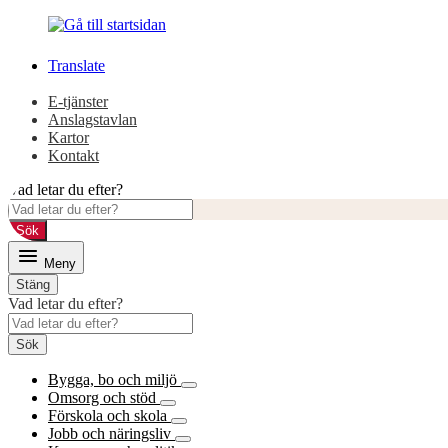
Gå
Gå
till
till
innehåll
huvudmeny
Translate
E-tjänster
Anslagstavlan
Kartor
Kontakt
Vad letar du efter?
Sök
Meny
Stäng
Vad letar du efter?
Sök
Bygga, bo och miljö
Omsorg och stöd
Förskola och skola
Jobb och näringsliv