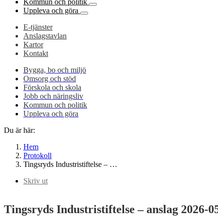
Kommun och politik
Uppleva och göra
E-tjänster
Anslagstavlan
Kartor
Kontakt
Bygga, bo och miljö
Omsorg och stöd
Förskola och skola
Jobb och näringsliv
Kommun och politik
Uppleva och göra
Du är här:
Hem
Protokoll
Tingsryds Industristiftelse – …
Skriv ut
Tingsryds Industristiftelse – anslag 2026-0