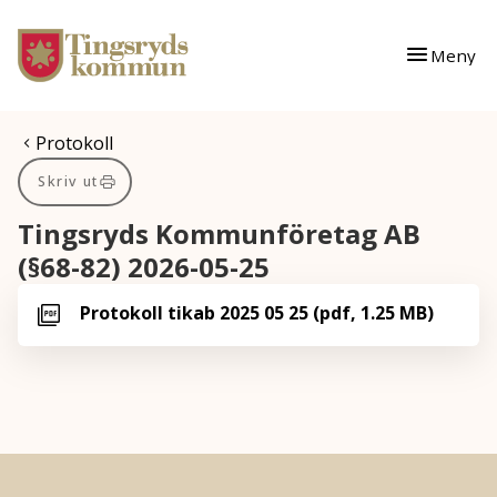
Gå till innehåll
Gå till huvudmeny
Meny
Du är här:
Protokoll
Skriv ut
Tingsryds Kommunföretag AB
(§68-82) 2026-05-25
Protokoll tikab 2025 05 25 (pdf, 1.25 MB)