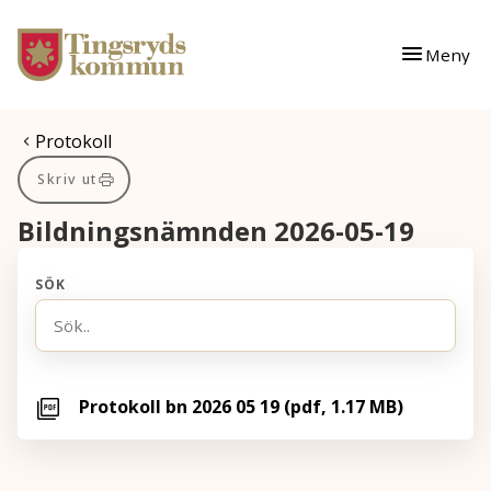
Gå till innehåll
Gå till huvudmeny
Meny
Du är här:
Protokoll
Skriv ut
Bildningsnämnden 2026-05-19
SÖK
Protokoll bn 2026 05 19 (pdf, 1.17 MB)