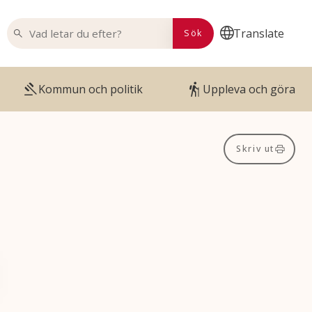
VAD LETAR DU EFTER?
Translate
Sök
Kommun och politik
Uppleva och göra
Skriv ut