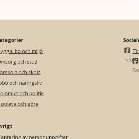
ategorier
Socia
ygga, bo och miljö
Ti
msorg och stöd
örskola och skola
obb och näringsliv
ommun och politik
ppleva och göra
vrigt
antering av personuppgifter