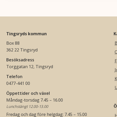
Tingsryds kommun
K
Box 88
B
362 22 Tingsryd
O
Besöksadress
F
Torggatan 12, Tingsryd
J
Telefon
K
0477-441 00
U
Öppettider och växel
Måndag-torsdag 7.45 – 16.00
Ö
Lunchstängt 12.00-13.00
Fredag och dag före helgdag: 7.45 – 15.00
H