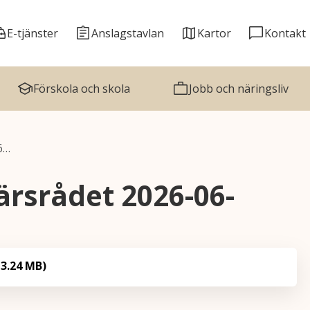
E-tjänster
Anslagstavlan
Kartor
Kontakt
Förskola och skola
Jobb och näringsliv
6…
rsrådet 2026-06-
3.24 MB)