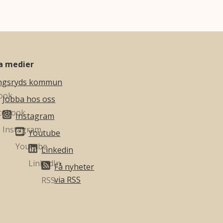
la medier
ngsryds kommun
Jobba hos oss
Instagram
Youtube
Linkedin
Få nyheter
via RSS