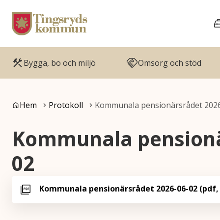
Gå till innehåll
Gå till huvudmeny
Bygga, bo och miljö
Omsorg och stöd
Du är här:
Hem
Protokoll
Kommunala pensionärsrådet 202
Kommunala pensionä
02
Kommunala pensionärsrådet 2026-06-02 (pdf, 