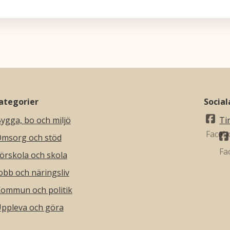
ategorier
Socia
ygga, bo och miljö
Ti
msorg och stöd
örskola och skola
obb och näringsliv
ommun och politik
ppleva och göra