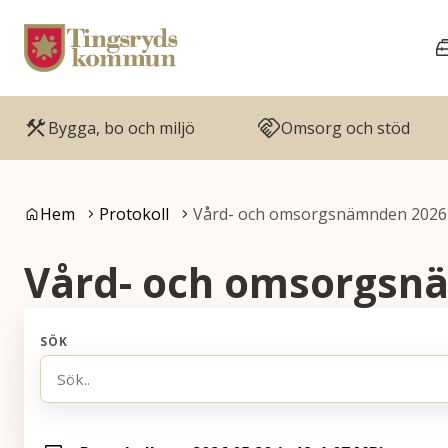
Gå till innehåll
Gå till huvudmeny
Bygga, bo och miljö
Omsorg och stöd
Du är här:
Hem
Protokoll
Vård- och omsorgsnämnden 2026
Vård- och omsorgsn
SÖK