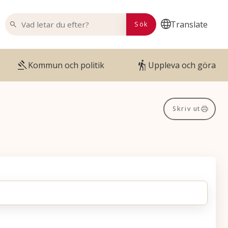
VAD LETAR DU EFTER?
Translate
Sök
Kommun och politik
Uppleva och göra
Skriv ut