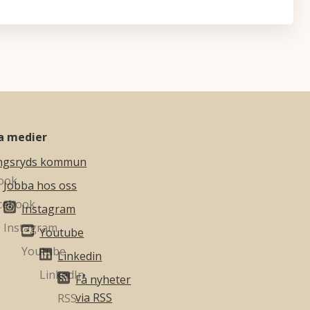
la medier
ngsryds kommun
Jobba hos oss
Instagram
Youtube
Linkedin
Få nyheter
via RSS