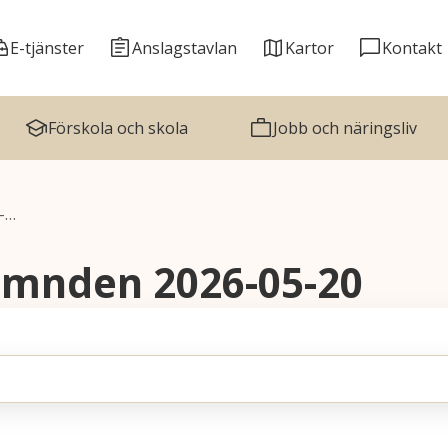
E-tjänster
Anslagstavlan
Kartor
Kontakt
Förskola och skola
Jobb och näringsliv
-…
ämnden 2026-05-20