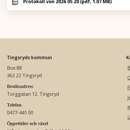
Protokoll von 2026 05 20 (pdf, 1.07 MB)
Tingsryds kommun
K
Box 88
B
362 22 Tingsryd
O
Besöksadress
F
Torggatan 12, Tingsryd
J
Telefon
K
0477-441 00
U
Öppettider och växel