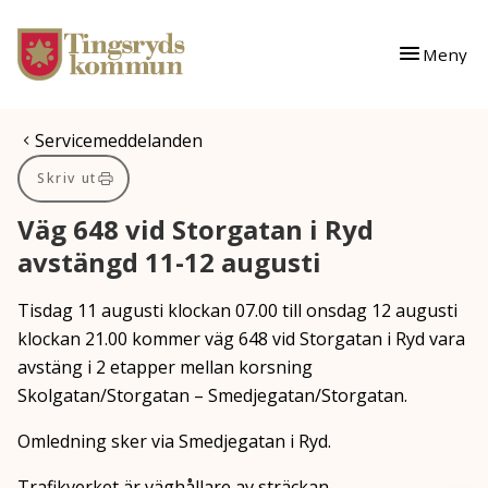
Gå till innehåll
Gå till huvudmeny
Meny
Du är här:
Servicemeddelanden
Skriv ut
Väg 648 vid Storgatan i Ryd
avstängd 11-12 augusti
Tisdag 11 augusti klockan 07.00 till onsdag 12 augusti
klockan 21.00 kommer väg 648 vid Storgatan i Ryd vara
avstäng i 2 etapper mellan korsning
Skolgatan/Storgatan – Smedjegatan/Storgatan.
Omledning sker via Smedjegatan i Ryd.
Trafikverket är väghållare av sträckan.