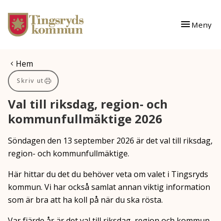
Gå till innehåll
Gå till huvudmeny
Meny
Du är här:
Hem
Skriv ut
Val till riksdag, region- och
kommunfullmäktige 2026
Söndagen den 13 september 2026 är det val till riksdag,
region- och kommunfullmäktige.
Här hittar du det du behöver veta om valet i Tingsryds
kommun. Vi har också samlat annan viktig information
som är bra att ha koll på när du ska rösta.
Var fjärde år är det val till riksdag, region och kommun