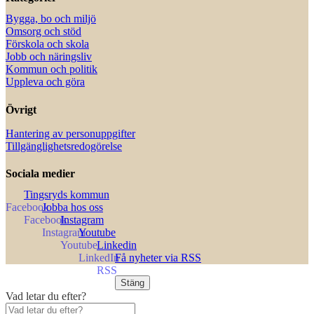
Bygga, bo och miljö
Omsorg och stöd
Förskola och skola
Jobb och näringsliv
Kommun och politik
Uppleva och göra
Övrigt
Hantering av personuppgifter
Tillgänglighetsredogörelse
Sociala medier
Tingsryds kommun
Jobba hos oss
Instagram
Youtube
Linkedin
Få nyheter via RSS
Stäng
Vad letar du efter?