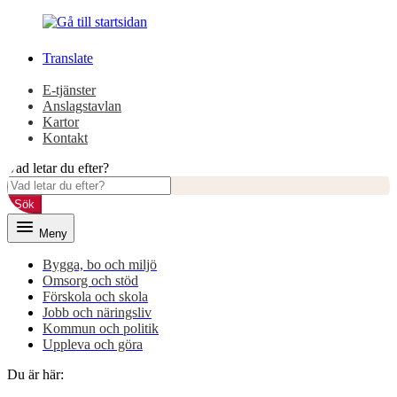
Gå
Gå
till
till
innehåll
huvudmeny
Translate
E-tjänster
Anslagstavlan
Kartor
Kontakt
Vad letar du efter?
Sök
Meny
Bygga, bo och miljö
Omsorg och stöd
Förskola och skola
Jobb och näringsliv
Kommun och politik
Uppleva och göra
Du är här: