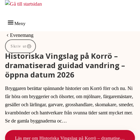
Gå till innehåll
Gå till huvudmeny
Meny
Du är här:
Evenemang
Skriv ut
Historiska Vingslag på Korrö –
dramatiserad guidad vandring –
öppna datum 2026
Bryggaren berättar spännande historier om Korrö förr och nu. Ni
får höra om bryggerier och ölsorter, om mjölnare, färgaremästare,
gesäller och lärlingar, garvare, grosshandlare, skomakare, smeder,
kvarnbönder och hantverkare från svunna tider samt mycket mer.
Se de gamla byggnaderna oc…
Läs mer om Historiska Vingslag på Korrö – dramatiserad guidad vandring – öppna datum 2026