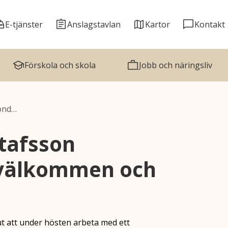
E-tjänster
Anslagstavlan
Kartor
Kontakt
Förskola och skola
Jobb och näringsliv
önd…
tafsson
 välkommen och
 att under hösten arbeta med ett