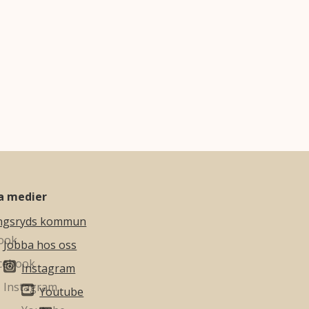
la medier
ngsryds kommun
Jobba hos oss
Instagram
Youtube