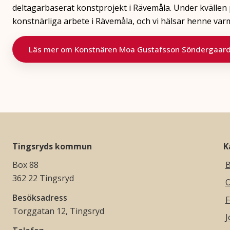
deltagarbaserat konstprojekt i Rävemåla. Under kvällen
konstnärliga arbete i Rävemåla, och vi hälsar henne var
Läs mer om Konstnären Moa Gustafsson Söndergaard 
Tingsryds kommun
K
Box 88
B
362 22 Tingsryd
O
Besöksadress
F
Torggatan 12, Tingsryd
J