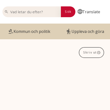
VAD LETAR DU EFTER?
Translate
Sök
Kommun och politik
Uppleva och göra
Skriv ut