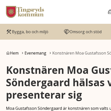
Gå till innehåll
Gå till huvudmeny
Bygga, bo och miljö
Omsorg och stöd
Du är här:
Hem
Evenemang
Konstnären Moa Gustafsson S
Konstnären Moa Gus
Söndergaard hälsas
presenterar sig
Moa Gustafsson Söndergaard är konstnären som valts ut