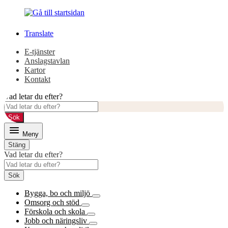
Gå
Gå
till
till
innehåll
huvudmeny
Translate
E-tjänster
Anslagstavlan
Kartor
Kontakt
Vad letar du efter?
Sök
Meny
Stäng
Vad letar du efter?
Sök
Bygga, bo och miljö
Omsorg och stöd
Förskola och skola
Jobb och näringsliv