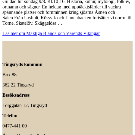
Guidad tur söndag 9/8. Kl.10-16. Historia, kultur, mytologi, folkliv,
ortnamn och sägner. En heldag med upptäcktsfärder till vackra
spännande platser och fornminnen kring sjöarna Åsnen och
Salen.Från Urshult, Rössvik och Lunnabacken fortsätter vi norrut till
Torne, Skatelöv, Skäggelösa,…
Läs mer om Mäktiga Blända och Värends Vikingar
Tingsryds kommun
Box 88
362 22 Tingsryd
Besöksadress
Torggatan 12, Tingsryd
Telefon
0477-441 00