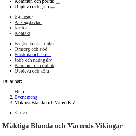
Kommun och politik
Uppleva och göra
E-tjänster
Anslagstavlan
Kartor
Kontakt
Bygga, bo och miljö
Omsorg och stöd
Förskola och skola
Jobb och näringsliv
Kommun och politik
Uppleva och göra
Du är här:
Hem
Evenemang
Mäktiga Blända och Värends Vik…
Skriv ut
Mäktiga Blända och Värends Vikingar