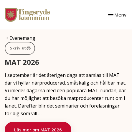
Gå till innehåll
Gå till huvudmeny
Meny
Du är här:
Evenemang
Skriv ut
MAT 2026
I september är det återigen dags att samlas till MAT
där vi hyllar närproducerad, småskalig och hållbar mat.
Vi inleder dagarna med den populära MAT-rundan, där
du har möjlighet att besöka matproducenter runt om i
länet. Därefter blir det seminarier och föreläsningar
för dig som vill …
Läs mer om MAT 2026