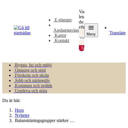
Gå
Gå
till
till
Vad
innehåll
huvudmeny
letar
E-tjänster
du
efter?
Anslagstavlan
Translate
Meny
Kartor
Kontakt
Sök
Bygga, bo och miljö
Omsorg och stöd
Förskola och skola
Jobb och näringsliv
Kommun och politik
Uppleva och göra
Du är här:
Hem
Nyheter
Balansträningsgrupper stärker …