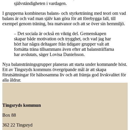
självständigheten i vardagen.
I grupperna kombineras balans- och styrketräning med teori om vad
balans är och vad man själv kan göra för att förebygga fall, till
exempel genom träning, bra matvanor och att se över sin hemmiljö.
– Det sociala är också en viktig del. Gemenskapen
skapar både motivation och trygghet, och vad jag har
hört har några deltagare från tidigare grupper valt att
fortsätta träna tillsammans även efter att balansträffarna
har avslutats, säger Lovisa Danielsson.
Nya balansträningsgrupper planeras att starta under kommande höst.
Ett av Tingsryds kommuns övergripande mål är att skapa
förutsättningar för hälsosamma liv och att främja god livskvalitet för
alla åldrar.
Tingsryds kommun
Box 88
362 22 Tingsryd