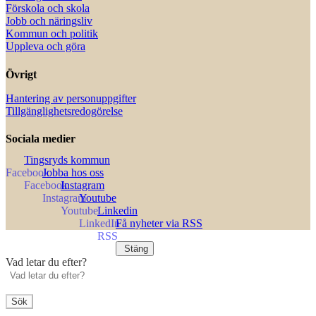
Förskola och skola
Jobb och näringsliv
Kommun och politik
Uppleva och göra
Övrigt
Hantering av personuppgifter
Tillgänglighetsredogörelse
Sociala medier
Tingsryds kommun
Jobba hos oss
Instagram
Youtube
Linkedin
Få nyheter via RSS
Stäng
Vad letar du efter?
Sök