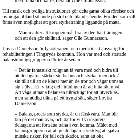
med fralla och kaffe, berättar Olle Gunnarsson.
Till musik och tydliga instruktioner gör deltagarna olika rörelser och
övningar, ibland sittande på stol och ibland stående. För den som vill
finns även möjlighet att göra styrketräning liggande på matta.
– Man märker att kroppen mår bra av den här träningen
och att den gör skillnad, säger Olle Gunnarsson.
Lovisa Danielsson är fysioterapeut och medicinskt ansvarig för
rehabiliteringen i Tingsryds kommun. Hon var med och startade
balansträningsgrupperna för tre år sedan.
– Det är fantastiskt roligt att få vara med och bidra till
att deltagarna stärker sin balans och styrka, men också
sin tillit till att de klarar mer än de tror och vågar utmana
sig själva. En viktig del i träningen är att hitta rätt nivå.
Att våga utmana balansen tillräckligt för att utvecklas,
men samtidigt träna på ett tryggt sätt, säger Lovisa
Danielsson.
– Balans, precis som styrka, är en färskvara. Man blir
bra på det man övar, och därför vill vi inspirera
deltagarna att fortsätta träna även hemma. Målet med
balansgrupperna är att ge deltagarna verktyg att själva
minska risken för fall och skador, samt att öka