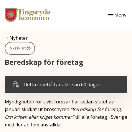
Gå till innehåll
Gå till huvudmeny
Meny
Du är här:
Nyheter
Skriv ut
Beredskap för företag
Detta innehåll är äldre än 60 dagar.
Myndigheten för civilt försvar har sedan slutet av
januari skickat ut broschyren
”Beredskap för företag:
Om krisen eller kriget kommer”
till alla företag i Sverige
med fler än fem anställda.