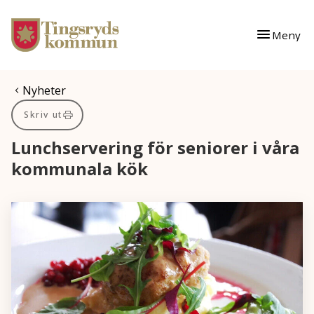
Gå till innehåll
Gå till huvudmeny
Meny
Du är här:
Nyheter
Skriv ut
Lunchservering för seniorer i våra
kommunala kök