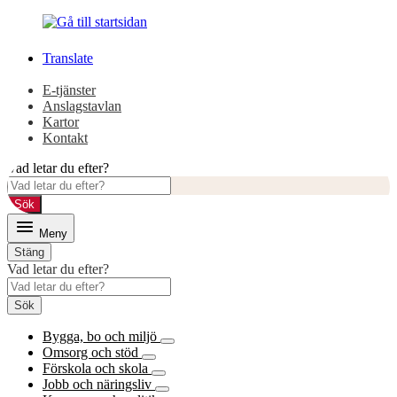
Gå
Gå
till
till
innehåll
huvudmeny
Translate
E-tjänster
Anslagstavlan
Kartor
Kontakt
Vad letar du efter?
Sök
Meny
Stäng
Vad letar du efter?
Sök
Bygga, bo och miljö
Omsorg och stöd
Förskola och skola
Jobb och näringsliv