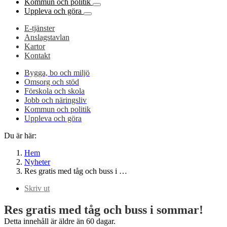
Kommun och politik
Uppleva och göra
E-tjänster
Anslagstavlan
Kartor
Kontakt
Bygga, bo och miljö
Omsorg och stöd
Förskola och skola
Jobb och näringsliv
Kommun och politik
Uppleva och göra
Du är här:
Hem
Nyheter
Res gratis med tåg och buss i …
Skriv ut
Res gratis med tåg och buss i sommar!
Detta innehåll är äldre än 60 dagar.