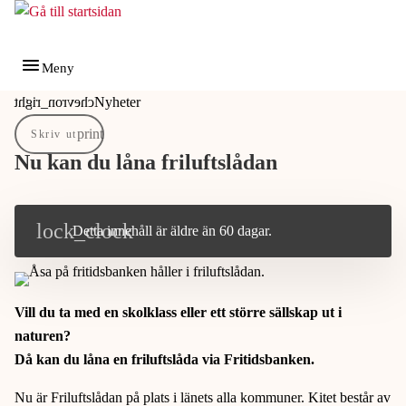
Gå till innehåll
Gå till huvudmeny
Meny
Du är här:
Nyheter
Skriv ut
Nu kan du låna friluftslådan
Detta innehåll är äldre än 60 dagar.
Vill du ta med en skolklass eller ett större sällskap ut i
naturen?
Då kan du låna en friluftslåda via Fritidsbanken.
Nu är Friluftslådan på plats i länets alla kommuner. Kitet består av